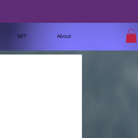
NFT
About